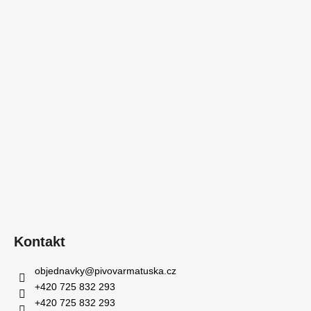
č
u
j
e
m
e
CALIFORNIA
12°
APA,
750
ML
110
Kč
Kontakt
objednavky
@
pivovarmatuska.cz
+420 725 832 293
+420 725 832 293