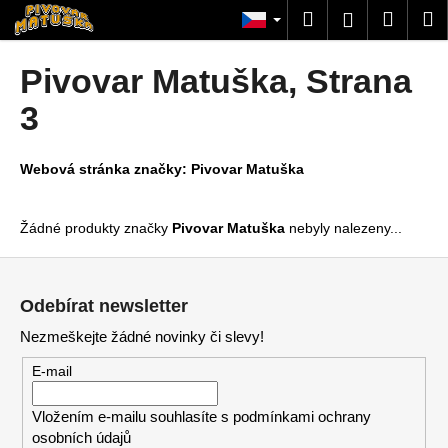
K
Přejít
Hledat
Nákup
M
Přihlášení
na
o
obsah
Zpět
Zpět
košík
š
Pivovar Matuška
, Strana
í
C
3
k
o
p
Webová stránka značky:
Pivovar Matuška
o
t
Žádné produkty značky
Pivovar Matuška
nebyly nalezeny...
ř
e
Z
b
á
Odebírat newsletter
u
p
Nezmeškejte žádné novinky či slevy!
j
a
e
t
E-mail
t
í
e
Vložením e-mailu souhlasíte s
podmínkami ochrany
osobních údajů
n