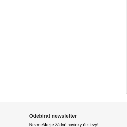
Z
á
Odebírat newsletter
p
Nezmeškejte žádné novinky či slevy!