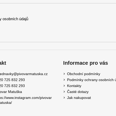
 osobních údajů
akt
Informace pro vás
jednavky
@
pivovarmatuska.cz
Obchodní podmínky
20 725 832 293
Podmínky ochrany osobních 
20 725 832 293
Kontakty
vovar Matuška
Časté dotazy
ps://www.instagram.com/pivovar
Jak nakupovat
atuska/