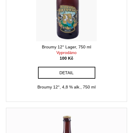
č
ů
o
u
j
d
e
u
m
k
e
t
ů
Broumy 12° Lager, 750 ml
DESÍTKA
Vyprodáno
10°
100 Kč
LAGER,
750
ML
DETAIL
100
Kč
Broumy 12°, 4,8 % alk., 750 ml