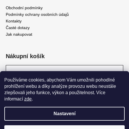
Obchodní podmínky
Podmínky ochrany osobních údajů
Kontakty
Časté dotazy
Jak nakupovat
Nákupní košík
0
KS /
0 KČ
Používáme cookies, abychom Vám umožnili pohodlné
prohlížení webu a díky analýze provozu webu neustále
zlepšovali jeho funkce, výkon a použitelnost. Více
Pivovar Matuška
informací
zde
.
Nastavení
Vytvořil Shoptet
DOPORUČENÁ MINIMÁLNÍ OBJEDNÁVKA JE 6 LAHVÍ. DÁLE JE
PAK VHODNÉ OBJEDNÁVAT V NÁSOBCÍCH 6 (12, 18, 24 LAHVÍ
Copyright 2026
shop.pivovarmatuska
. Všechna práva