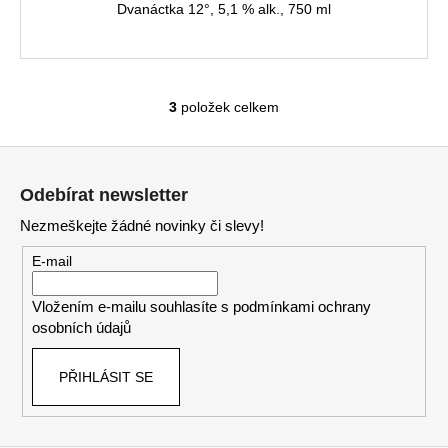
Dvanáctka 12°, 5,1 % alk., 750 ml
3
položek celkem
O
v
Z
l
á
á
Odebírat newsletter
d
p
a
Nezmeškejte žádné novinky či slevy!
a
c
t
E-mail
í
í
p
Vložením e-mailu souhlasíte s
podmínkami ochrany
r
osobních údajů
v
k
PŘIHLÁSIT SE
y
v
ý
p