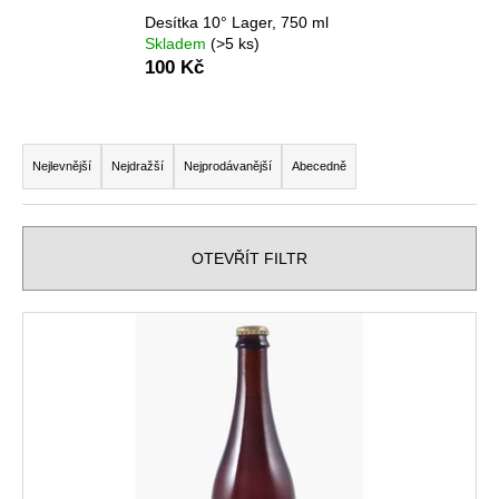
Desítka 10° Lager, 750 ml
a
Skladem
(>5 ks)
j
100 Kč
í
t
Ř
?
a
Nejlevnější
Nejdražší
Nejprodávanější
Abecedně
z
e
n
HLEDAT
OTEVŘÍT FILTR
í
p
V
r
ý
D
o
o
p
d
p
i
u
o
s
r
k
p
u
t
r