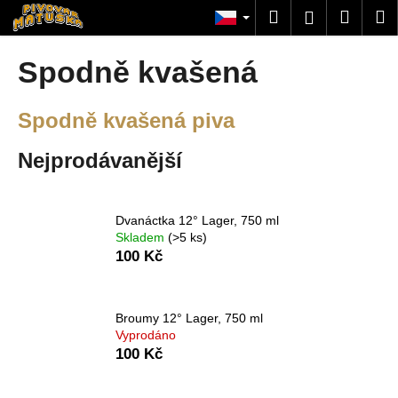
K
Přejít
Hledat
Nákup
M
Přihlášení
na
o
obsah
Zpět
Zpět
košík
š
Spodně kvašená
í
C
k
Spodně kvašená piva
o
p
Nejprodávanější
o
t
ř
Dvanáctka 12° Lager, 750 ml
e
Skladem
(>5 ks)
b
100 Kč
u
j
Broumy 12° Lager, 750 ml
e
Vyprodáno
t
100 Kč
e
n