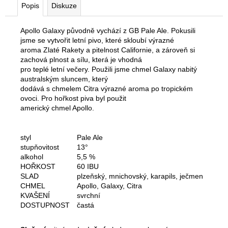
č
Popis
Diskuze
u
j
Apollo Galaxy původně vychází z GB Pale Ale. Pokusili
e
jsme se vytvořit letní pivo, které skloubí výrazné
m
aroma Zlaté Rakety a pitelnost Californie, a zároveň si
e
zachová plnost a sílu, která je vhodná
pro teplé letní večery. Použili jsme chmel Galaxy nabitý
australským sluncem, který
ZLATÁ
dodává s chmelem Citra výrazné aroma po tropickém
RAKETA
ovoci. Pro hořkost piva byl použit
17°
americký chmel Apollo.
IPA,
750
ML
styl
Pale Ale
130
stupňovitost
13°
Kč
alkohol
5,5 %
HOŘKOST
60 IBU
SLAD
plzeňský, mnichovský, karapils, ječmen
CHMEL
Apollo, Galaxy, Citra
KVAŠENÍ
svrchní
DOSTUPNOST
častá