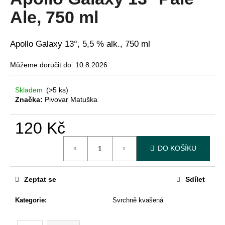
je
a
3,7
Ale, 750 ml
z
j
5
í
hvězdiček.
Apollo Galaxy 13°, 5,5 % alk., 750 ml
t
?
Můžeme doručit do:
10.8.2026
Skladem
(>5 ks)
Značka:
Pivovar Matuška
HLEDAT
120 Kč
Měrná
DO KOŠÍKU
cena:
D
o
Zeptat se
Sdílet
p
o
Kategorie
:
Svrchně kvašená
r
u