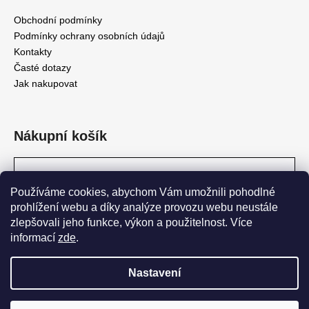
Obchodní podmínky
Podmínky ochrany osobních údajů
Kontakty
Časté dotazy
Jak nakupovat
Nákupní košík
0
KS /
0 KČ
Používáme cookies, abychom Vám umožnili pohodlné
prohlížení webu a díky analýze provozu webu neustále
zlepšovali jeho funkce, výkon a použitelnost. Více
Pivovar Matuška
informací
zde
.
Nastavení
Vytvořil Shoptet
DOPORUČENÁ MINIMÁLNÍ OBJEDNÁVKA JE 6 LAHVÍ. DÁLE JE
PAK VHODNÉ OBJEDNÁVAT V NÁSOBCÍCH 6 (12, 18, 24 LAHVÍ
Copyright 2026
shop.pivovarmatuska
. Všechna práva