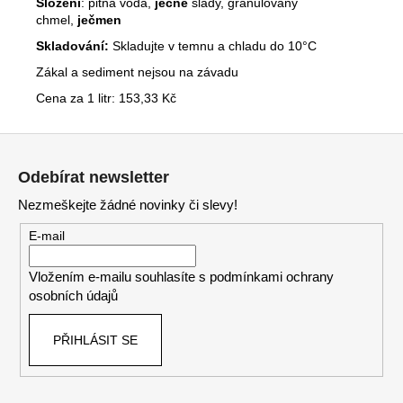
Složení
: pitná voda,
ječné
slady, granulovaný
chmel,
ječmen
Skladování:
Skladujte v temnu a chladu do 10°C
Zákal a sediment nejsou na závadu
Cena za 1 litr: 153,33 Kč
Z
á
Odebírat newsletter
p
Nezmeškejte žádné novinky či slevy!
a
t
E-mail
í
Vložením e-mailu souhlasíte s
podmínkami ochrany
osobních údajů
PŘIHLÁSIT SE