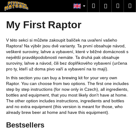
C
Skip
Search
Shopp
M
Login
to
a
content
Back
Back
cart
r
My First Raptor
t
W
h
V této sekci si můžete zakoupit balíček na uvaření vašeho
Raptora! Na výběr jsou dvě varianty. Ta první obsahuje návod,
a
veškeré suroviny, lahve a vybavení, které v běžné domácnosti s
t
největší pravděpodobností nemáte. Ta druhá pak obsahuje
suroviny, lahve a návod, čili bez doplňkového vybavení (určena
a
pro ty, kteří už doma pivo vaří a vybavení na to mají).
r
In this section you can buy a brewing kit for your very own
e
Raptor. You can choose from two options. The first one includes
y
step by step instructions (for now only in Czech), all ingredients,
o
bottles and equipment, that you most likely don't have at home.
The other option includes instructions, ingredients and bottles
u
and no extra equipment (this version is meant for those, who
l
already brew beer at home and have this equipment).
o
Bestsellers
o
k