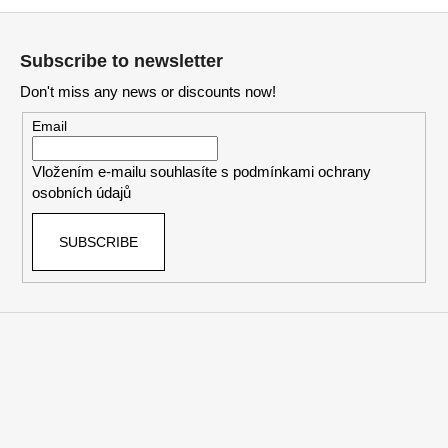
i
F
s
o
t
Subscribe to newsletter
i
o
n
Don't miss any news or discounts now!
t
g
e
Email
c
r
o
Vložením e-mailu souhlasíte s
podmínkami ochrany
n
osobních údajů
t
r
SUBSCRIBE
o
l
s