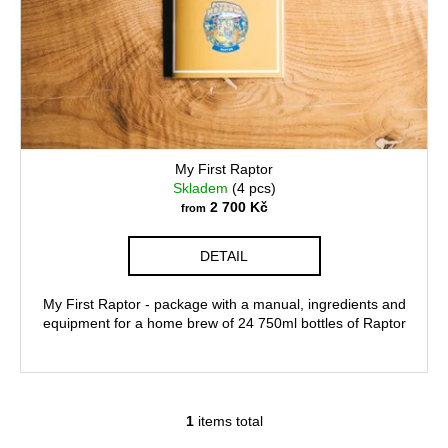
n
p
c
g
o
r
m
o
m
d
e
u
n
c
d
t
My First Raptor
s
Skladem
(4 pcs)
ZLATÁ
2 700 Kč
from
RAKETA
750
ML
DETAIL
130
Kč
My First Raptor - package with a manual, ingredients and
equipment for a home brew of 24 750ml bottles of Raptor
1
items total
L