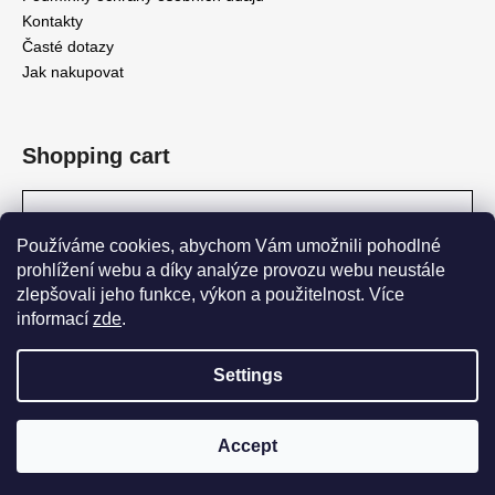
Kontakty
Časté dotazy
Jak nakupovat
Shopping cart
0
PCS /
0 KČ
Používáme cookies, abychom Vám umožnili pohodlné
prohlížení webu a díky analýze provozu webu neustále
zlepšovali jeho funkce, výkon a použitelnost. Více
Pivovar Matuška
informací
zde
.
Settings
Created by Shoptet
DOPORUČENÁ MINIMÁLNÍ OBJEDNÁVKA JE 6 LAHVÍ. DÁLE JE
PAK VHODNÉ OBJEDNÁVAT V NÁSOBCÍCH 6 (12, 18, 24 LAHVÍ
Copyright 2026
shop.pivovarmatuska
. All rights reserved.
Edit
ATD.), A TO Z DŮVODU VELIKOSTI KRABIC, KTERÉ MÁME NA 6 A
Accept
cookie settings
12 KUSŮ.