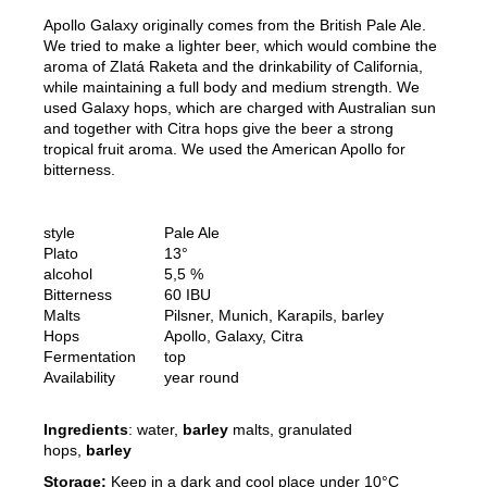
c
Apollo Galaxy originally comes from the British Pale Ale.
o
We tried to make a lighter beer, which would combine the
m
aroma of Zlatá Raketa and the drinkability of California,
m
while maintaining a full body and medium strength. We
e
used Galaxy hops, which are charged with Australian sun
and together with Citra hops give the beer a strong
n
tropical fruit aroma.
We used the American Apollo for
d
bitterness.
CALIFORNIA
style
Pale Ale
750
Plato
13°
ML
alcohol
5,5 %
110
Bitterness
60 IBU
Kč
Malts
Pilsner, Munich, Karapils, barley
Hops
Apollo, Galaxy, Citra
Fermentation
top
Availability
year round
Ingredients
: water,
barley
malts, granulated
hops,
barley
Storage:
Keep in a dark and cool place under 10°C