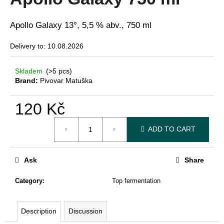
rating
i
is
3,7
n
Apollo Galaxy 13°, 5,5 % abv., 750 ml
out
g
of
Delivery to:
10.08.2026
5
f
stars.
o
Skladem
(>5 pcs)
r
Brand:
Pivovar Matuška
?
120 Kč
Measure
ADD TO CART
price:
SEARCH
Ask
Share
Category
:
Top fermentation
W
e
r
Description
Discussion
e