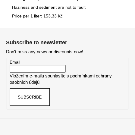
Haziness and sediment are not to fault
Price per 1 liter: 153,33 Kč
F
o
Subscribe to newsletter
o
Don't miss any news or discounts now!
t
e
Email
r
Vložením e-mailu souhlasíte s
podmínkami ochrany
osobních údajů
SUBSCRIBE